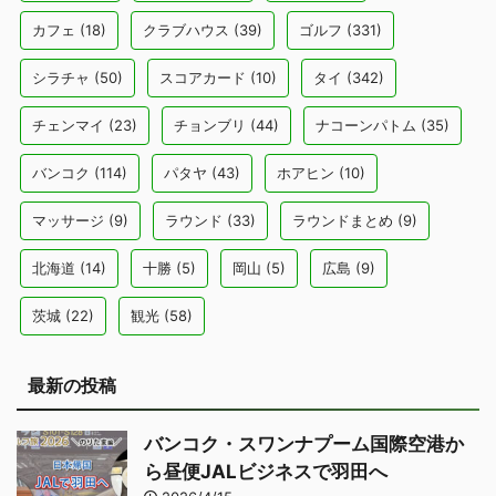
カフェ
(18)
クラブハウス
(39)
ゴルフ
(331)
シラチャ
(50)
スコアカード
(10)
タイ
(342)
チェンマイ
(23)
チョンブリ
(44)
ナコーンパトム
(35)
バンコク
(114)
パタヤ
(43)
ホアヒン
(10)
マッサージ
(9)
ラウンド
(33)
ラウンドまとめ
(9)
北海道
(14)
十勝
(5)
岡山
(5)
広島
(9)
茨城
(22)
観光
(58)
最新の投稿
バンコク・スワンナプーム国際空港か
ら昼便JALビジネスで羽田へ