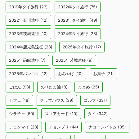
2019年タイ旅行
(23)
2022年タイ旅行
(75)
2022年石川遠征
(12)
2023年タイ旅行
(49)
2023年茨城遠征
(10)
2024年タイ旅行
(28)
2024年鹿児島遠征
(28)
2025年タイ旅行
(17)
2025年函館遠征
(7)
2025年茨城遠征
(9)
2026年バンコク
(12)
おみやげ
(10)
お菓子
(21)
ごはん
(98)
のりたま編
(8)
まとめ
(25)
カフェ
(18)
クラブハウス
(39)
ゴルフ
(331)
シラチャ
(50)
スコアカード
(10)
タイ
(342)
チェンマイ
(23)
チョンブリ
(44)
ナコーンパトム
(35)