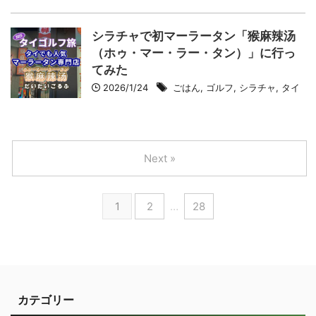
シラチャで初マーラータン「猴麻辣汤
（ホゥ・マー・ラー・タン）」に行っ
てみた
2026/1/24
ごはん
,
ゴルフ
,
シラチャ
,
タイ
Next »
1
2
…
28
カテゴリー