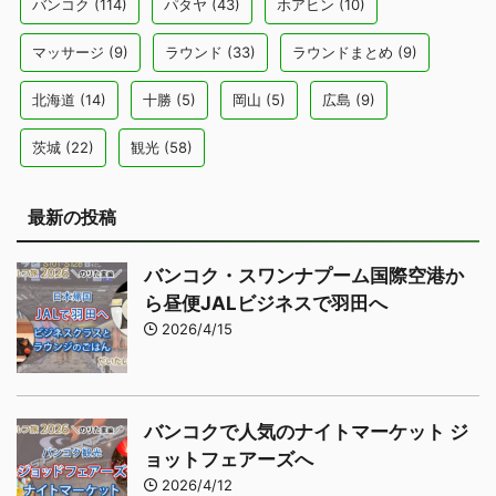
バンコク
(114)
パタヤ
(43)
ホアヒン
(10)
マッサージ
(9)
ラウンド
(33)
ラウンドまとめ
(9)
北海道
(14)
十勝
(5)
岡山
(5)
広島
(9)
茨城
(22)
観光
(58)
最新の投稿
バンコク・スワンナプーム国際空港か
ら昼便JALビジネスで羽田へ
2026/4/15
バンコクで人気のナイトマーケット ジ
ョットフェアーズへ
2026/4/12