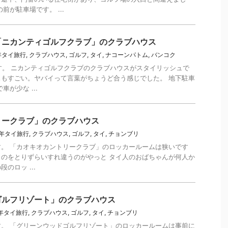
前が駐車場です。 ...
「ニカンティゴルフクラブ」のクラブハウス
2年タイ旅行
,
クラブハウス
,
ゴルフ
,
タイ
,
ナコーンパトム
,
バンコク
報です。 ニカンティゴルフクラブのクラブハウスがスタイリッシュで
もすごい。ヤバイって言葉がちょうど合う感じでした。 地下駐車
が少な ...
リークラブ」のクラブハウス
9年タイ旅行
,
クラブハウス
,
ゴルフ
,
タイ
,
チョンブリ
報です。 「カオキオカントリークラブ」のロッカールームは狭いです
のをとりずらいすれ違うのがやっと タイ人のおばちゃんが何人か
のロッ ...
ゴルフリゾート」のクラブハウス
9年タイ旅行
,
クラブハウス
,
ゴルフ
,
タイ
,
チョンブリ
報です。 「グリーンウッドゴルフリゾート」のロッカールームは事前に