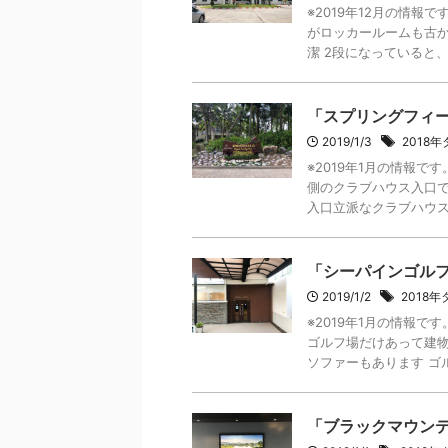
※2019年12月の情
がロッカールームも古か
潔 2段になっていると、上
「スプリングフィ
2019/1/3
2018
※2019年1月の情報
側のクラブハウス入口で
入口立派なクラブハウスです
「シーパインゴル
2019/1/2
2018
※2019年1月の情報
ゴルフ場だけあって建物
ソファーもあります ゴルフ
「ブラックマウン