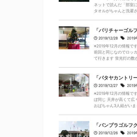
ネットで読んだ「部室に
タオルがちゃんと洗濯され
「パリチャーゴル
2019/12/28
201
※2019年12月の情報
前回と同じなのでロッ
て行きます 蛍光灯の数が減
「パタヤカントリ
2019/12/27
201
※2019年12月の情
ぼ同じ 天井が高くて広
おばちゃん3人組がいました
「バンプラゴルフ
2019/12/26
201