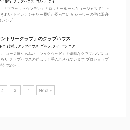
年タイ旅行
,
クラブハウス
,
ゴルフ
,
タイ
です。 「ブラックマウンテン」のロッカールームもゴージャスでした
きれい トイレとシャワー照明が凝っている シャワーの他に湯舟
ンプ ...
カントリークラブ」のクラブハウス
8年タイ旅行
,
クラブハウス
,
ゴルフ
,
タイ
,
バンコク
です。 コース側からみた「レイクウッド」の豪華なクラブハウス コ
あり クラブハウスの前はよく手入れされています プロショップ
はなか ...
2
3
4
Next »