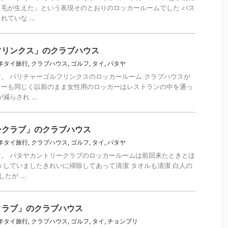
毛が生えた」という表現そのとおりのロッカールームでした バス
ていな ...
フリンクス」のクラブハウス
9年タイ旅行
,
クラブハウス
,
ゴルフ
,
タイ
,
パタヤ
です。 パリチャーゴルフリンクスのロッカールーム クラブハウスが
カーも同じく以前のまま女性用のロッカーはレストランの中を通っ
らされ ...
ークラブ」のクラブハウス
9年タイ旅行
,
クラブハウス
,
ゴルフ
,
タイ
,
パタヤ
報です。 パタヤカントリークラブのロッカールームは前回来たときとほ
々していましたきれいに掃除してあって清潔 タオルも清潔 白人の
が ...
クラブ」のクラブハウス
9年タイ旅行
,
クラブハウス
,
ゴルフ
,
タイ
,
チョンブリ