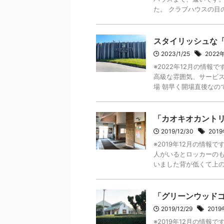
た。 クラブハウスの目の
スタイリッシュな
2023/1/25
202
※2022年12月の情
高級な雰囲気、サービス
場 朝早く開場直後なので車
「カオキオカント
2019/12/30
201
※2019年12月の情
人がいるとロッカーのも
いました背が低くて上の段
「グリーンウッド
2019/12/29
201
※2019年12月の情