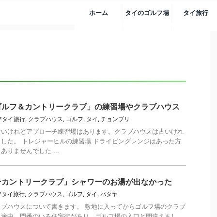
ホーム
タイのゴルフ場
タイ旅行
ゴルフ＆カントリークラブ」の練習場やクラブハウス
2年タイ旅行
,
クラブハウス
,
ゴルフ
,
タイ
,
チョンブリ
ないけれどアプローチ練習場はあります。クラブハウスは古いけれ
した。 トレジャーヒルの練習場 ドライビングレンジはあった方
りませんでした ...
ーカントリークラブ」シャワーのお湯が出なかった
2年タイ旅行
,
クラブハウス
,
ゴルフ
,
タイ
,
パタヤ
ブハウスについて書きます。 敷地に入ってからゴルフ場のクラブ
。途中、門番のいる住宅街があり、ゴルフ場の入口と間違えまし