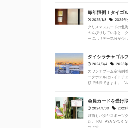
毎年恒例！タイゴ
2025/1/8
2024
クリスマスムードの北海
のんびりしていると、
ーにホリデー気分が少し高
タイシラチャゴルフ
2024/3/4
2023
スワンナプーム空港到着
ークホテルはレイトチェ
額で延長できます。ゴルフ
会員カードを受け
2024/1/30
202
以前もパタヤスポーツク
た。 PATTAYA SPOR
ツです。 ...