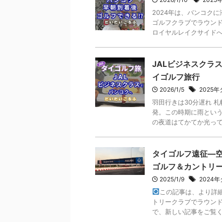
2024年は、バンコク
ゴルフクラブでラウンド
ロイヤルレイクサイドへ向
JALビジネスクラ
イゴルフ旅行
2026/1/5
2025
羽田行きは30分遅れ 
発。この時期に雨という
の夜道はてかてか光って路
タイゴルフ遠征—空
ゴルフ＆カントリ
2025/1/9
2024
この記事は、より詳
トリークラブでラウンド
で、新しい記事をご覧くだ