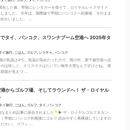
に滞在した後、早朝にレンタカーを借りて、ロイヤルレイクサイド
しました。 今年は、国際線で早朝にバンコクへ到着後、そのまま
かいました。 ...
スでタイ、バンコク、スワンナプーム空港へ 2025年タ
年タイ旅行
,
ごはん
,
ゴルフ
,
シラチャ
,
バンコク
札幌の気温は4℃。気温が高めだったので、雨の中、新千歳空港へ出
のは珍しく、クリスマスはたいてい毎年大雪なんですけどね。 雨
面が見えづ ...
港からゴルフ場、そしてラウンドへ！ ザ・ロイヤル
ー
年タイ旅行
,
ごはん
,
ゴルフ
,
タイ
,
バンコク
細なまとめ記事に統合されました
▶ ザ・ロイヤルゴルフ＆カン
｜早朝にバンコク到着後にゴルフ 読みやすく再構成していますの
さい。 スワン ...