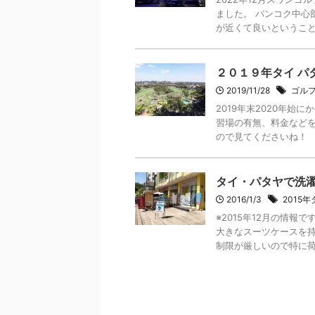
ました。 バンコク中心
が近くて良いということで
２０１９年タイ パ
2019/11/28
ゴル
2019年末2020年
習場の有無、料金など
ので見てくださいね！
タイ・パタヤで洗
2016/1/3
2015
※2015年12月の情
大きなスーツケースを持
制限が厳しいので特に荷物