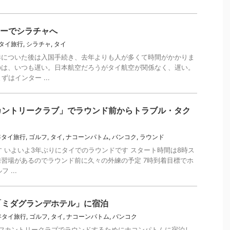
カーでシラチャへ
年タイ旅行
,
シラチャ
,
タイ
港についた後は入国手続き、去年よりも人が多くて時間がかかりま
のは、いつも遅い。日本航空だろうがタイ航空が関係なく、遅い。
ずはインター ...
カントリークラブ」でラウンド前からトラブル・タク
2年タイ旅行
,
ゴルフ
,
タイ
,
ナコーンパトム
,
バンコク
,
ラウンド
です いよいよ3年ぶりにタイでのラウンドです スタート時間は8時ス
習場があるのでラウンド前に久々の外練の予定 7時到着目標でホ
 ...
「ミダグランデホテル」に宿泊
2年タイ旅行
,
ゴルフ
,
タイ
,
ナコーンパトム
,
バンコク
ゴルフカントリークラブでラウンドするためにナコンパトムに宿泊し