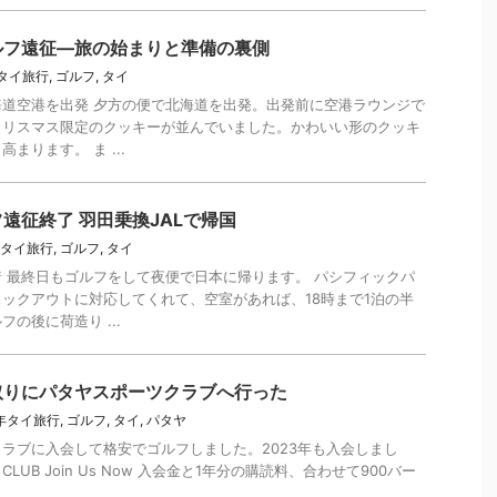
ルフ遠征—旅の始まりと準備の裏側
年タイ旅行
,
ゴルフ
,
タイ
道空港を出発 夕方の便で北海道を出発。出発前に空港ラウンジで
クリスマス限定のクッキーが並んでいました。かわいい形のクッキ
まります。 ま ...
遠征終了 羽田乗換JALで帰国
年タイ旅行
,
ゴルフ
,
タイ
 最終日もゴルフをして夜便で日本に帰ります。 パシフィックパ
ックアウトに対応してくれて、空室があれば、18時まで1泊の半
の後に荷造り ...
取りにパタヤスポーツクラブへ行った
3年タイ旅行
,
ゴルフ
,
タイ
,
パタヤ
ラブに入会して格安でゴルフしました。2023年も入会しまし
TS CLUB Join Us Now 入会金と1年分の購読料、合わせて900バー