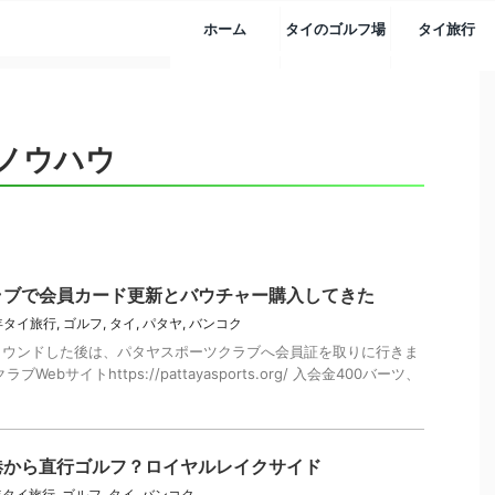
ホーム
タイのゴルフ場
タイ旅行
ノウハウ
ラブで会員カード更新とバウチャー購入してきた
5年タイ旅行
,
ゴルフ
,
タイ
,
パタヤ
,
バンコク
ラウンドした後は、パタヤスポーツクラブへ会員証を取りに行きま
ebサイトhttps://pattayasports.org/ 入会金400バーツ、
港から直行ゴルフ？ロイヤルレイクサイド
5年タイ旅行
,
ゴルフ
,
タイ
,
バンコク