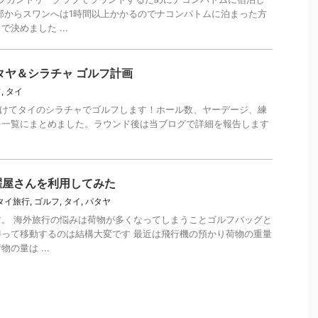
部からスワンへは1時間以上かかるのでナコンパトムに泊まった方
決めました ...
タヤ＆シラチャ ゴルフ計画
フ
,
タイ
始にかけてタイのシラチャでゴルフします！ホール数、ヤーデージ、練
を一覧にまとめました。ラウンド後は当ブログで詳細を報告します
濯屋さんを利用してみた
年タイ旅行
,
ゴルフ
,
タイ
,
パタヤ
報です。 海外旅行の悩みは荷物が多くなってしまうことゴルフバッグと
って移動するのは結構大変です 最近は飛行機の預かり荷物の重量
の量は ...