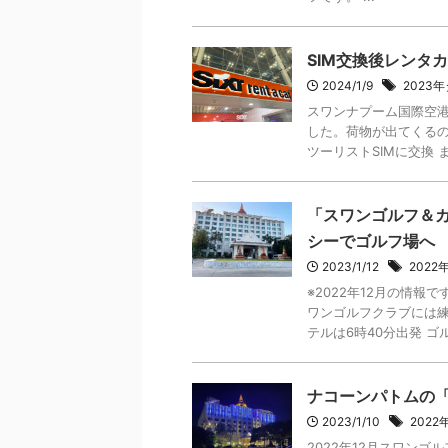
SIM交換後レンタ
2024/1/9
2023
スワンナプーム国際空
した。荷物が出てくる
ツーリストSIMに交換 ま
「スワンゴルフ＆
シーでゴルフ場へ
2023/1/12
202
※2022年12月の情報
ワンゴルフクラブには練
テルは6時40分出発 ゴルフ
ナコーンパトムの
2023/1/10
202
2022年12月スワン