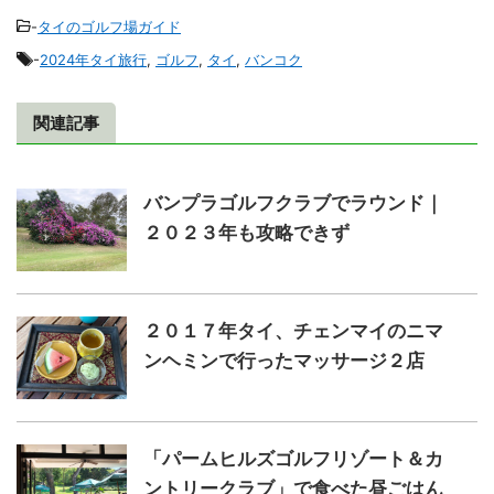
-
タイのゴルフ場ガイド
-
2024年タイ旅行
,
ゴルフ
,
タイ
,
バンコク
関連記事
バンプラゴルフクラブでラウンド｜
２０２３年も攻略できず
２０１７年タイ、チェンマイのニマ
ンヘミンで行ったマッサージ２店
「パームヒルズゴルフリゾート＆カ
ントリークラブ」で食べた昼ごはん