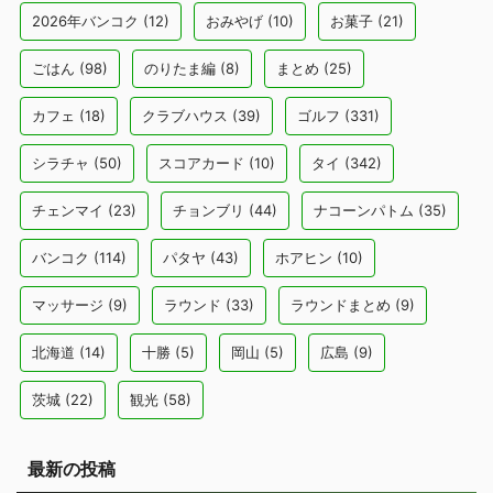
2026年バンコク
(12)
おみやげ
(10)
お菓子
(21)
ごはん
(98)
のりたま編
(8)
まとめ
(25)
カフェ
(18)
クラブハウス
(39)
ゴルフ
(331)
シラチャ
(50)
スコアカード
(10)
タイ
(342)
チェンマイ
(23)
チョンブリ
(44)
ナコーンパトム
(35)
バンコク
(114)
パタヤ
(43)
ホアヒン
(10)
マッサージ
(9)
ラウンド
(33)
ラウンドまとめ
(9)
北海道
(14)
十勝
(5)
岡山
(5)
広島
(9)
茨城
(22)
観光
(58)
最新の投稿