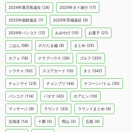
2024年鹿児島遠征
(28)
2025年タイ旅行
(17)
2025年函館遠征
(7)
2025年茨城遠征
(9)
2026年バンコク
(12)
おみやげ
(10)
お菓子
(21)
ごはん
(98)
のりたま編
(8)
まとめ
(25)
カフェ
(18)
クラブハウス
(39)
ゴルフ
(331)
シラチャ
(50)
スコアカード
(10)
タイ
(342)
チェンマイ
(23)
チョンブリ
(44)
ナコーンパトム
(35)
バンコク
(114)
パタヤ
(43)
ホアヒン
(10)
マッサージ
(9)
ラウンド
(33)
ラウンドまとめ
(9)
北海道
(14)
十勝
(5)
岡山
(5)
広島
(9)