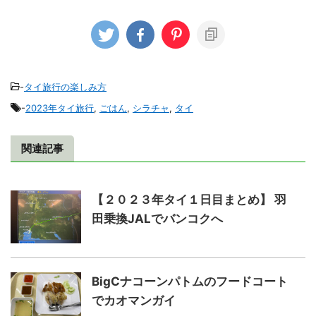
-
タイ旅行の楽しみ方
-
2023年タイ旅行
,
ごはん
,
シラチャ
,
タイ
関連記事
【２０２３年タイ１日目まとめ】 羽
田乗換JALでバンコクへ
BigCナコーンパトムのフードコート
でカオマンガイ