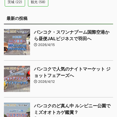
茨城
(22)
観光
(58)
最新の投稿
バンコク・スワンナプーム国際空港か
ら昼便JALビジネスで羽田へ
2026/4/15
バンコクで人気のナイトマーケット ジ
ョットフェアーズへ
2026/4/12
バンコクのど真ん中 ルンピニー公園で
ミズオオトカゲ鑑賞？