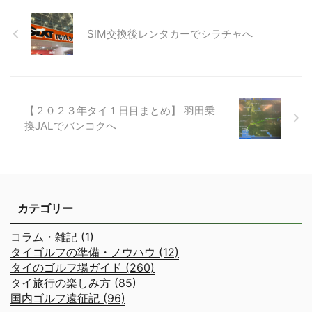
SIM交換後レンタカーでシラチャへ
【２０２３年タイ１日目まとめ】 羽田乗
換JALでバンコクへ
カテゴリー
コラム・雑記 (1)
タイゴルフの準備・ノウハウ (12)
タイのゴルフ場ガイド (260)
タイ旅行の楽しみ方 (85)
国内ゴルフ遠征記 (96)