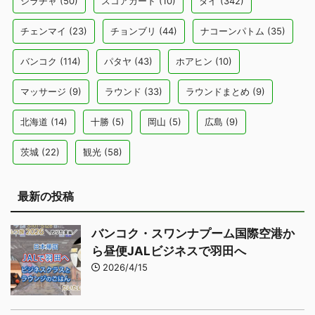
シラチャ
(50)
スコアカード
(10)
タイ
(342)
チェンマイ
(23)
チョンブリ
(44)
ナコーンパトム
(35)
バンコク
(114)
パタヤ
(43)
ホアヒン
(10)
マッサージ
(9)
ラウンド
(33)
ラウンドまとめ
(9)
北海道
(14)
十勝
(5)
岡山
(5)
広島
(9)
茨城
(22)
観光
(58)
最新の投稿
バンコク・スワンナプーム国際空港か
ら昼便JALビジネスで羽田へ
2026/4/15