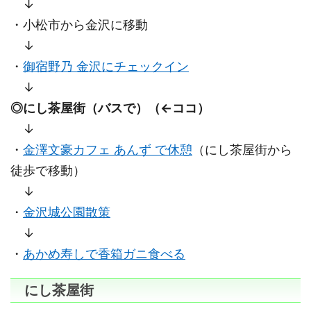
↓
・小松市から金沢に移動
↓
・
御宿野乃 金沢にチェックイン
↓
◎にし茶屋街（バスで）（←ココ）
↓
・
金澤文豪カフェ あんず で休憩
（にし茶屋街から
徒歩で移動）
↓
・
金沢城公園散策
↓
・
あかめ寿しで香箱ガニ食べる
にし茶屋街